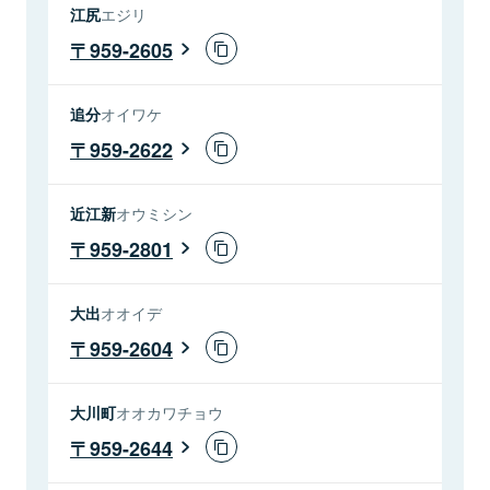
江尻
エジリ
959-2605
追分
オイワケ
959-2622
近江新
オウミシン
959-2801
大出
オオイデ
959-2604
大川町
オオカワチョウ
959-2644