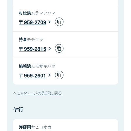
村松浜
ムラマツハマ
959-2709
持倉
モチクラ
959-2815
桃崎浜
モモザキハマ
959-2601
このページの先頭に戻る
ヤ行
弥彦岡
ヤヒコオカ