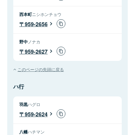
西本町
ニシホンチョウ
959-2656
野中
ノナカ
959-2627
このページの先頭に戻る
ハ行
羽黒
ハグロ
959-2624
八幡
ハチマン