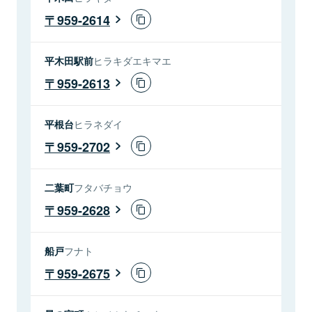
959-2614
平木田駅前
ヒラキダエキマエ
959-2613
平根台
ヒラネダイ
959-2702
二葉町
フタバチョウ
959-2628
船戸
フナト
959-2675