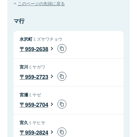
このページの先頭に戻る
マ行
水沢町
ミズサワチョウ
959-2638
宮川
ミヤガワ
959-2723
宮瀬
ミヤゼ
959-2704
宮久
ミヤヒサ
959-2824