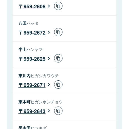
959-2606
八田
ハッタ
959-2672
半山
ハンヤマ
959-2625
東川内
ヒガシカワウチ
959-2671
東本町
ヒガシホンチョウ
959-2643
平木田
ヒラキダ