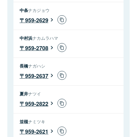
中条
ナカジョウ
959-2629
中村浜
ナカムラハマ
959-2708
長橋
ナガハシ
959-2637
夏井
ナツイ
959-2822
並槻
ナミツキ
959-2621