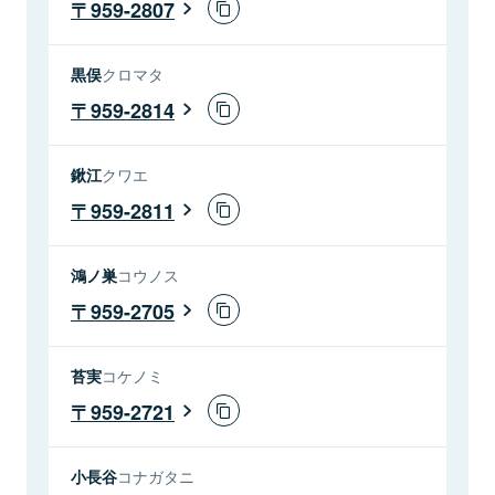
959-2807
黒俣
クロマタ
959-2814
鍬江
クワエ
959-2811
鴻ノ巣
コウノス
959-2705
苔実
コケノミ
959-2721
小長谷
コナガタニ