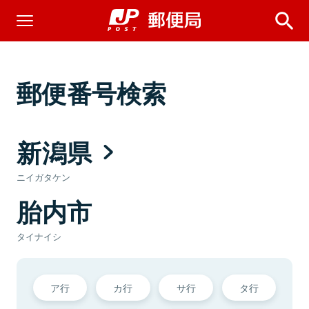
郵便番号検索
新潟県
ニイガタケン
胎内市
タイナイシ
ア行
カ行
サ行
タ行