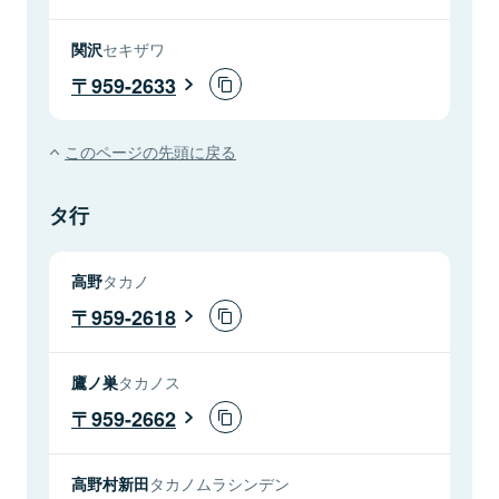
関沢
セキザワ
959-2633
このページの先頭に戻る
タ行
高野
タカノ
959-2618
鷹ノ巣
タカノス
959-2662
高野村新田
タカノムラシンデン