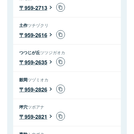
959-2713
土作
ツチヅクリ
959-2616
つつじが丘
ツツジガオカ
959-2635
鼓岡
ツヅミオカ
959-2826
坪穴
ツボアナ
959-2821
東牧
トウボク