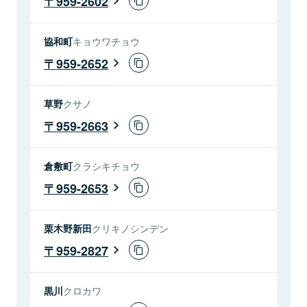
959-2602
協和町
キョウワチョウ
959-2652
草野
クサノ
959-2663
倉敷町
クラシキチョウ
959-2653
栗木野新田
クリキノシンデン
959-2827
黒川
クロカワ