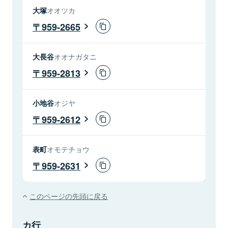
大塚
オオツカ
959-2665
大長谷
オオナガタニ
959-2813
小地谷
オジヤ
959-2612
表町
オモテチョウ
959-2631
このページの先頭に戻る
カ行