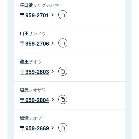
笹口浜
ササグチハマ
959-2701
山王
サンノウ
959-2706
蔵王
ザオウ
959-2803
塩沢
シオザワ
959-2804
塩津
シオヅ
959-2669