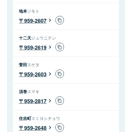
地本
ジモト
959-2607
十二天
ジュウニテン
959-2619
菅田
スゲタ
959-2603
須巻
スマキ
959-2817
住吉町
スミヨシチョウ
959-2648