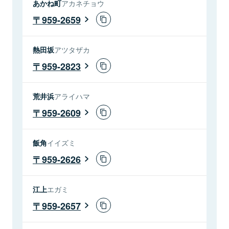
あかね町
アカネチョウ
959-2659
熱田坂
アツタザカ
959-2823
荒井浜
アライハマ
959-2609
飯角
イイズミ
959-2626
江上
エガミ
959-2657