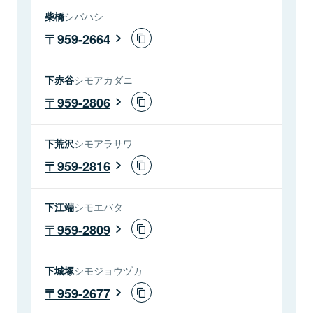
柴橋
シバハシ
959-2664
下赤谷
シモアカダニ
959-2806
下荒沢
シモアラサワ
959-2816
下江端
シモエバタ
959-2809
下城塚
シモジョウヅカ
959-2677