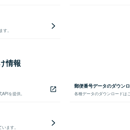
きます。
け情報
郵便番号データのダウンロ
APIを提供。
各種データのダウンロードはこち
ています。