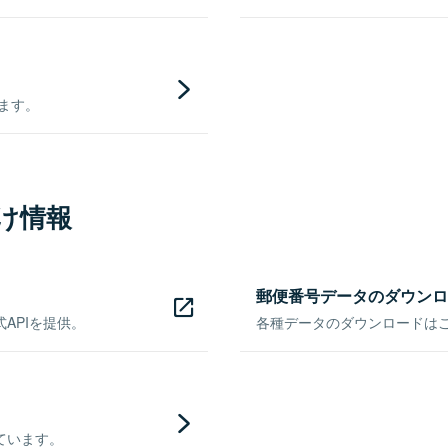
きます。
け情報
郵便番号データのダウンロ
APIを提供。
各種データのダウンロードはこち
ています。