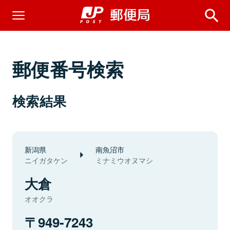
郵便番号検索
検索結果
新潟県
南魚沼市
ニイガタケン
ミナミウオヌマシ
大倉
オオクラ
949-7243