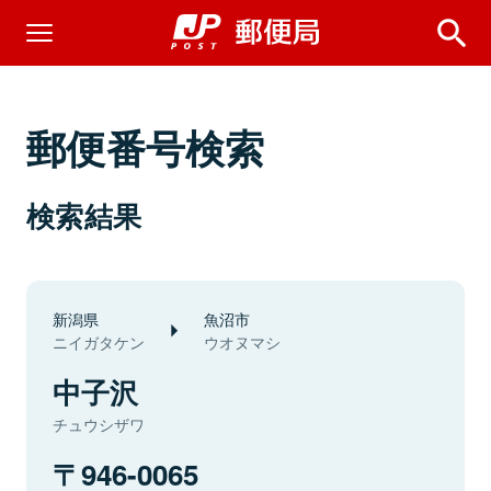
郵便番号検索
検索結果
新潟県
魚沼市
ニイガタケン
ウオヌマシ
中子沢
チュウシザワ
946-0065