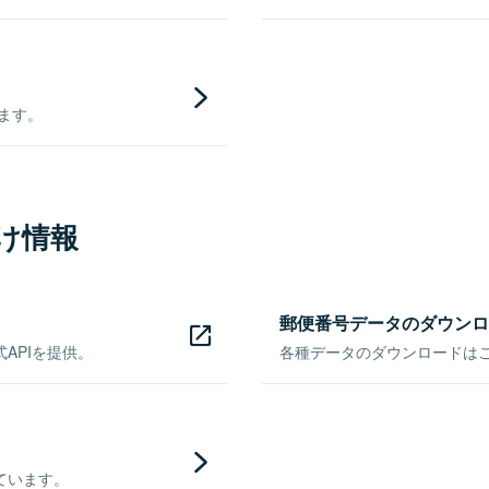
きます。
け情報
郵便番号データのダウンロ
APIを提供。
各種データのダウンロードはこち
ています。