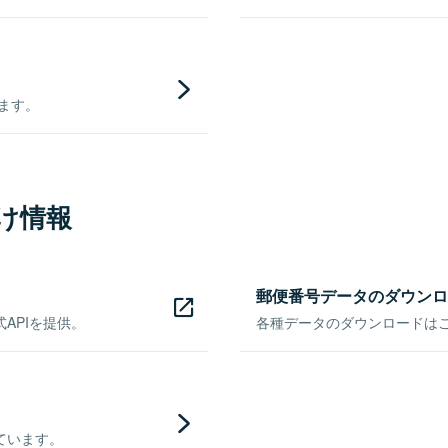
きます。
け情報
郵便番号データのダウンロ
APIを提供。
各種データのダウンロードはこち
ています。