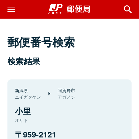
郵便番号検索
検索結果
新潟県
阿賀野市
ニイガタケン
アガノシ
小里
オサト
959-2121