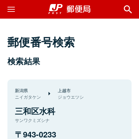
郵便番号検索
検索結果
新潟県
上越市
ニイガタケン
ジョウエツシ
三和区水科
サンワクミズシナ
943-0233