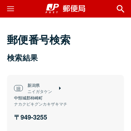
郵便番号検索
検索結果
新潟県
ニイガタケン
中頸城郡柿崎町
ナカクビキグンカキザキマチ
949-3255