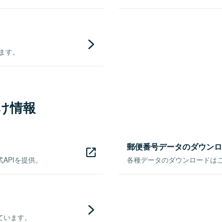
きます。
け情報
郵便番号データのダウンロ
APIを提供。
各種データのダウンロードはこち
ています。