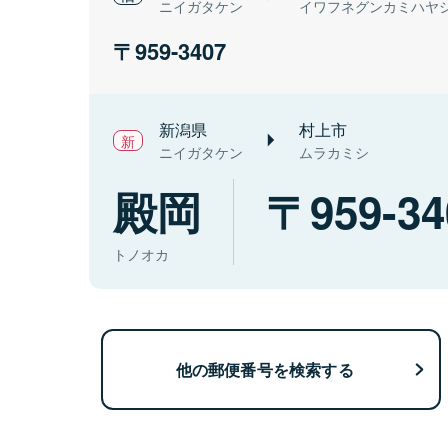
ニイガタケン
イワフネグンカミハヤ
959-3407
新潟県
村上市
ニイガタケン
ムラカミシ
殿岡
959-34
トノオカ
他の郵便番号を検索する