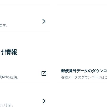
きます。
け情報
郵便番号データのダウンロ
APIを提供。
各種データのダウンロードはこち
ています。