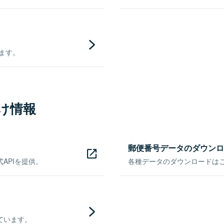
きます。
け情報
郵便番号データのダウンロ
APIを提供。
各種データのダウンロードはこち
ています。