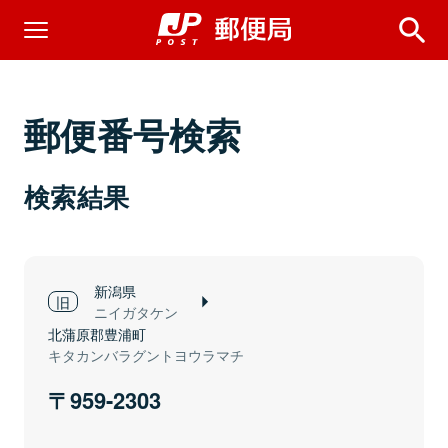
郵便番号検索
検索結果
新潟県
ニイガタケン
北蒲原郡豊浦町
キタカンバラグントヨウラマチ
959-2303