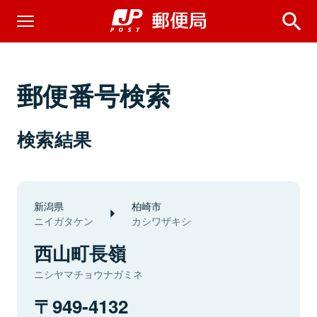
郵便番号検索
検索結果
新潟県
柏崎市
ニイガタケン
カシワザキシ
西山町長嶺
ニシヤマチョウナガミネ
949-4132