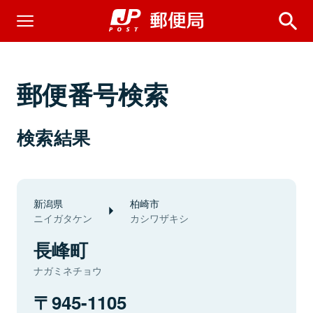
郵便番号検索
検索結果
新潟県
柏崎市
ニイガタケン
カシワザキシ
長峰町
ナガミネチョウ
945-1105