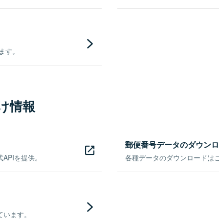
きます。
け情報
郵便番号データのダウンロ
APIを提供。
各種データのダウンロードはこち
ています。