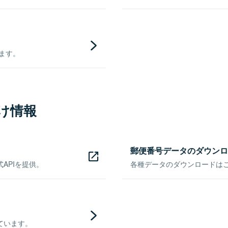
きます。
け情報
郵便番号データのダウンロ
APIを提供。
各種データのダウンロードはこち
ています。