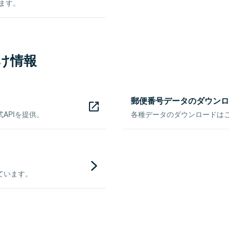
きます。
け情報
郵便番号データのダウンロ
APIを提供。
各種データのダウンロードはこち
ています。