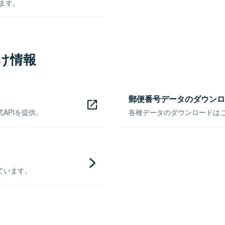
きます。
け情報
郵便番号データのダウンロ
APIを提供。
各種データのダウンロードはこち
ています。