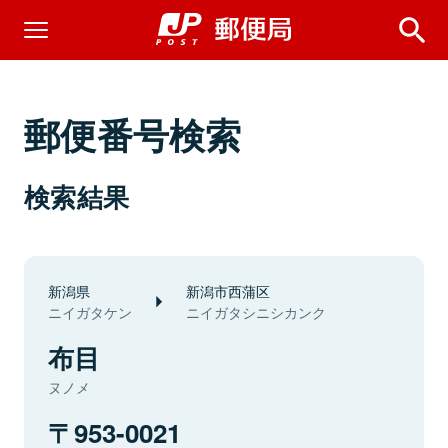
郵便番号検索
検索結果
新潟県
新潟市西蒲区
ニイガタケン
ニイガタシニシカンク
布目
ヌノメ
953-0021