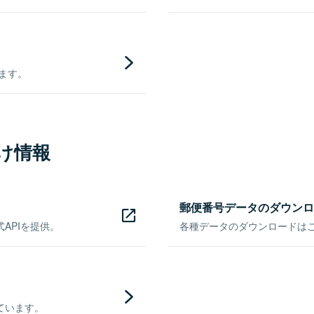
きます。
け情報
郵便番号データのダウンロ
APIを提供。
各種データのダウンロードはこち
ています。