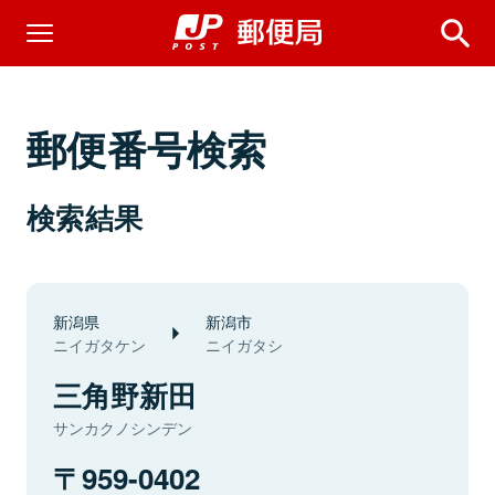
郵便番号検索
検索結果
新潟県
新潟市
ニイガタケン
ニイガタシ
三角野新田
サンカクノシンデン
959-0402