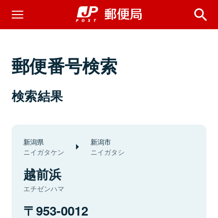
郵便番号検索
検索結果
新潟県
新潟市
ニイガタケン
ニイガタシ
越前浜
エチゼンハマ
953-0012