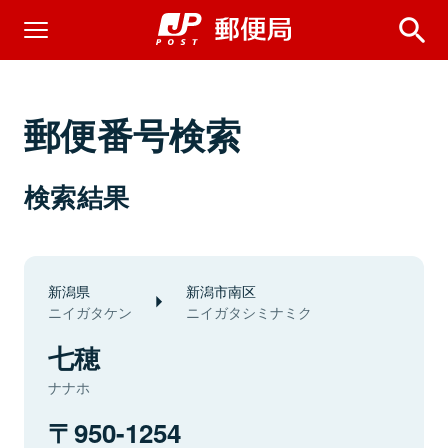
郵便番号検索
検索結果
新潟県
新潟市南区
ニイガタケン
ニイガタシミナミク
七穂
ナナホ
950-1254