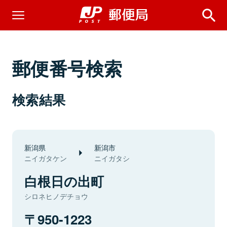
郵便番号検索
検索結果
新潟県
新潟市
ニイガタケン
ニイガタシ
白根日の出町
シロネヒノデチョウ
950-1223