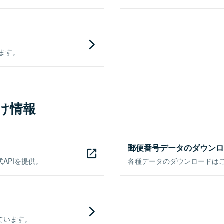
きます。
け情報
郵便番号データのダウンロ
APIを提供。
各種データのダウンロードはこち
ています。