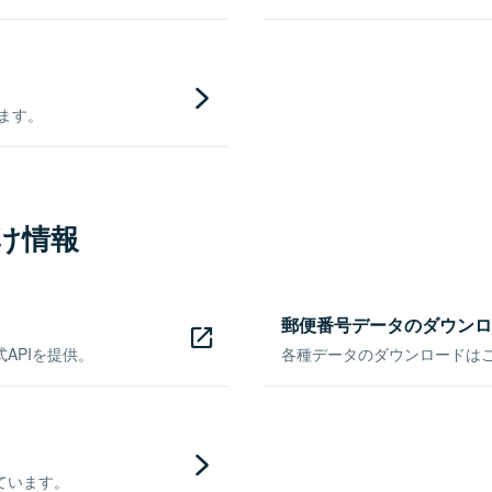
きます。
け情報
郵便番号データのダウンロ
APIを提供。
各種データのダウンロードはこち
ています。