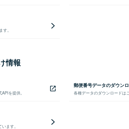
きます。
け情報
郵便番号データのダウンロ
APIを提供。
各種データのダウンロードはこち
ています。