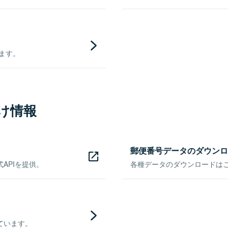
きます。
け情報
郵便番号データのダウンロ
APIを提供。
各種データのダウンロードはこち
ています。