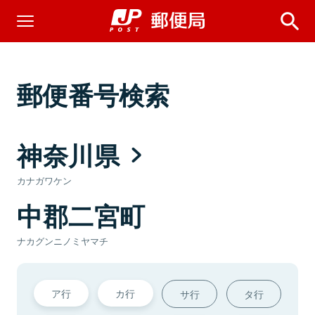
郵便番号検索
神奈川県
カナガワケン
中郡二宮町
ナカグンニノミヤマチ
ア行
カ行
サ行
タ行