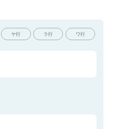
ヤ行
ラ行
ワ行