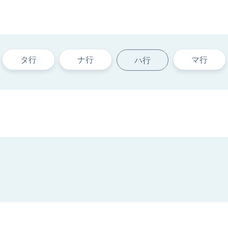
タ行
ナ行
マ行
ハ行