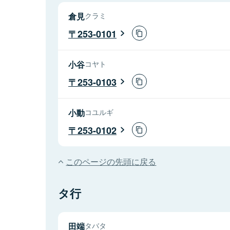
倉見
クラミ
253-0101
小谷
コヤト
253-0103
小動
コユルギ
253-0102
このページの先頭に戻る
タ行
田端
タバタ