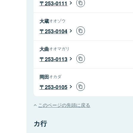
253-0111
大蔵
オオゾウ
253-0104
大曲
オオマガリ
253-0113
岡田
オカダ
253-0105
このページの先頭に戻る
カ行