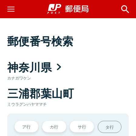
郵便番号検索
神奈川県
カナガワケン
三浦郡葉山町
ミウラグンハヤママチ
ア行
カ行
サ行
タ行