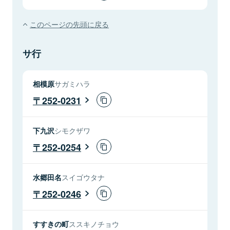
このページの先頭に戻る
サ行
相模原
サガミハラ
252-0231
下九沢
シモクザワ
252-0254
水郷田名
スイゴウタナ
252-0246
すすきの町
ススキノチョウ