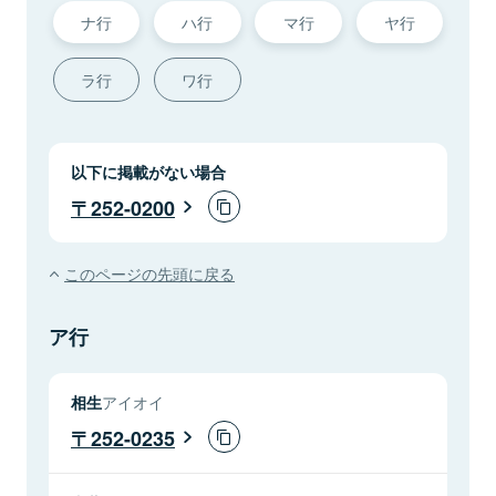
ナ行
ハ行
マ行
ヤ行
ラ行
ワ行
以下に掲載がない場合
252-0200
このページの先頭に戻る
ア行
相生
アイオイ
252-0235