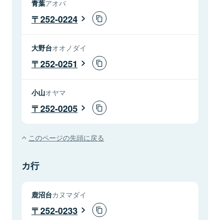
青葉
アオバ
252-0224
大野台
オオノダイ
252-0251
小山
オヤマ
252-0205
このページの先頭に戻る
カ行
鹿沼台
カヌマダイ
252-0233