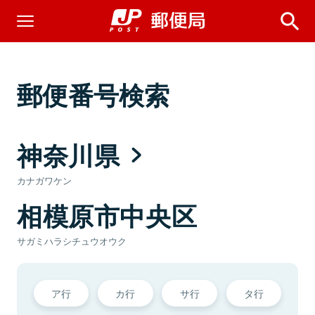
郵便番号検索
神奈川県
カナガワケン
相模原市中央区
サガミハラシチュウオウク
ア行
カ行
サ行
タ行