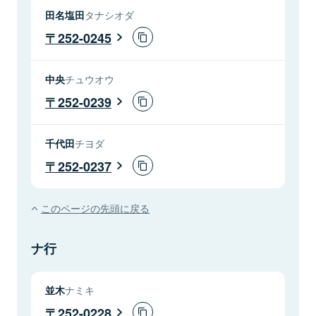
田名塩田
タナシオダ
252-0245
中央
チュウオウ
252-0239
千代田
チヨダ
252-0237
このページの先頭に戻る
ナ行
並木
ナミキ
252-0228