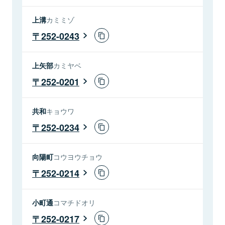
上溝
カミミゾ
252-0243
上矢部
カミヤベ
252-0201
共和
キョウワ
252-0234
向陽町
コウヨウチョウ
252-0214
小町通
コマチドオリ
252-0217