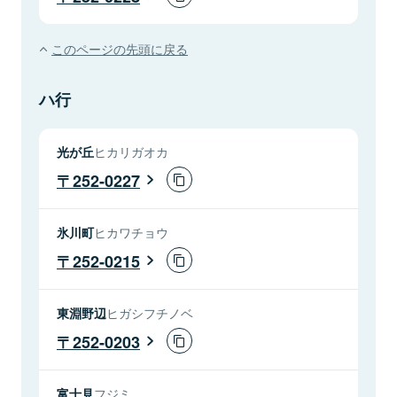
このページの先頭に戻る
ハ行
光が丘
ヒカリガオカ
252-0227
氷川町
ヒカワチョウ
252-0215
東淵野辺
ヒガシフチノベ
252-0203
富士見
フジミ