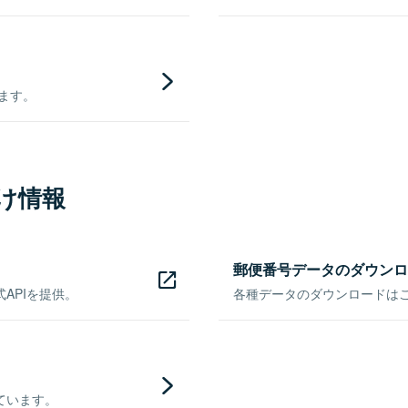
きます。
け情報
郵便番号データのダウンロ
APIを提供。
各種データのダウンロードはこち
ています。