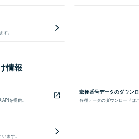
きます。
け情報
郵便番号データのダウンロ
APIを提供。
各種データのダウンロードはこち
ています。