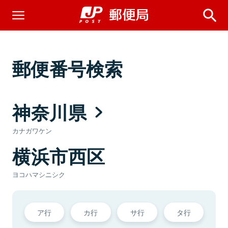
郵便番号検索
神奈川県
カナガワケン
横浜市西区
ヨコハマシニシク
ア行
カ行
サ行
タ行