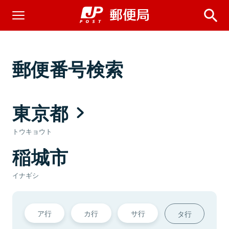
郵便番号検索
東京都
トウキョウト
稲城市
イナギシ
ア行
カ行
サ行
タ行