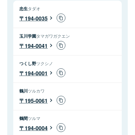
忠生
タダオ
194-0035
玉川学園
タマガワガクエン
194-0041
つくし野
ツクシノ
194-0001
鶴川
ツルカワ
195-0061
鶴間
ツルマ
194-0004