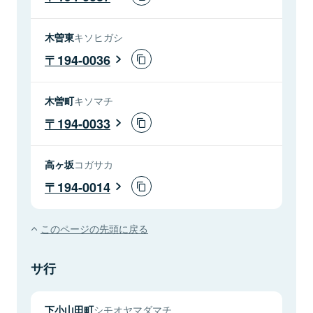
木曽東
キソヒガシ
194-0036
木曽町
キソマチ
194-0033
高ヶ坂
コガサカ
194-0014
このページの先頭に戻る
サ行
下小山田町
シモオヤマダマチ