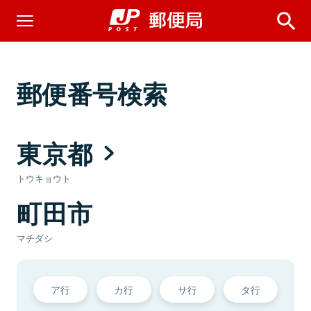
郵便番号検索
東京都
トウキョウト
町田市
マチダシ
ア行
カ行
サ行
タ行