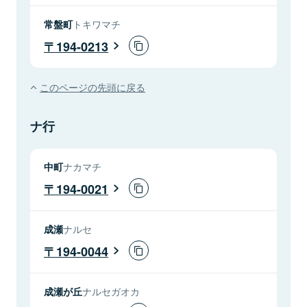
常盤町
トキワマチ
194-0213
このページの先頭に戻る
ナ行
中町
ナカマチ
194-0021
成瀬
ナルセ
194-0044
成瀬が丘
ナルセガオカ