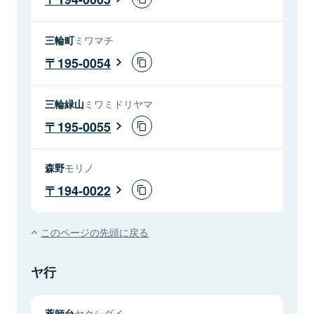
三輪町
ミワマチ
195-0054
三輪緑山
ミワミドリヤマ
195-0055
森野
モリノ
194-0022
このページの先頭に戻る
ヤ行
薬師台
ヤクシダイ