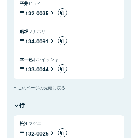
平井
ヒライ
132-0035
船堀
フナボリ
134-0091
本一色
ホンイッシキ
133-0044
このページの先頭に戻る
マ行
松江
マツエ
132-0025