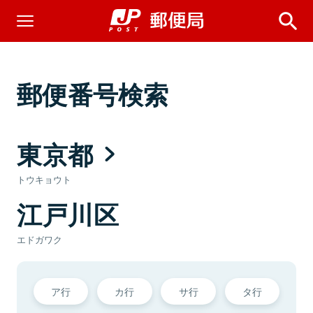
郵便番号検索
東京都
トウキョウト
江戸川区
エドガワク
ア行
カ行
サ行
タ行