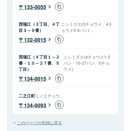
133-0055
西瑞江（３丁目、４丁
ニシミズエ(3チョウメ、4チ
目３～９番）
ョウメ3-9バン)
132-0015
西瑞江（４丁目１～２
ニシミズエ(4チョウメ1-2
番・１０～２７番、５
バン・10-27バン、5チョ
丁目）
ウメ)
134-0015
二之江町
ニノエチョウ
134-0093
このページの先頭に戻る