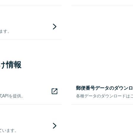
きます。
け情報
郵便番号データのダウンロ
APIを提供。
各種データのダウンロードはこち
ています。