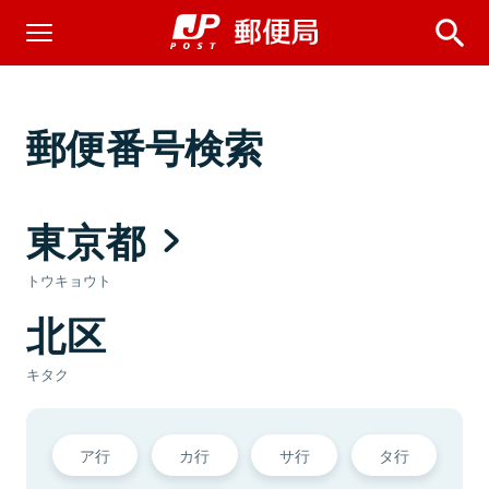
郵便番号検索
東京都
トウキョウト
北区
キタク
ア行
カ行
サ行
タ行