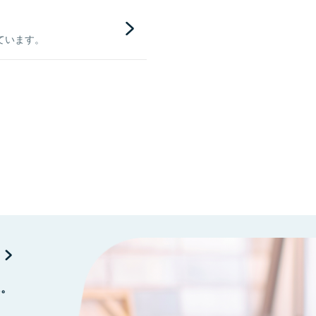
ています。
に。