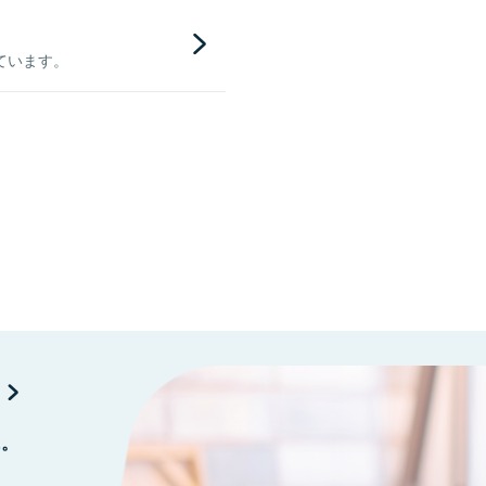
ています。
に。