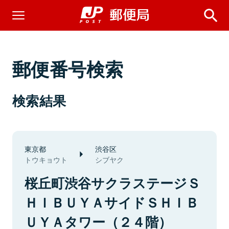
郵便番号検索
検索結果
東京都
渋谷区
トウキョウト
シブヤク
桜丘町渋谷サクラステージＳ
ＨＩＢＵＹＡサイドＳＨＩＢ
ＵＹＡタワー（２４階）