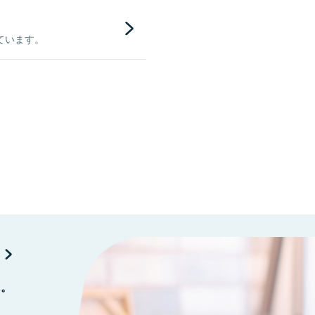
ています。
に。