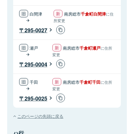
白間津
南房総市
千倉町白間津
に住
所変更
295-0027
瀬戸
南房総市
千倉町瀬戸
に住所
変更
295-0004
千田
南房総市
千倉町千田
に住所
変更
295-0025
このページの先頭に戻る
ハ行