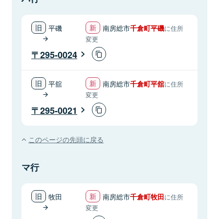
平磯
南房総市
千倉町平磯
に住所
変更
295-0024
平舘
南房総市
千倉町平舘
に住所
変更
295-0021
このページの先頭に戻る
マ行
牧田
南房総市
千倉町牧田
に住所
変更