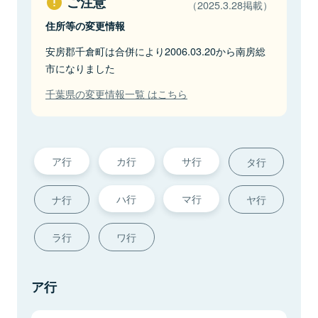
ご注意
（2025.3.28掲載）
住所等の変更情報
安房郡千倉町は合併により2006.03.20から南房総
市になりました
千葉県の変更情報一覧 はこちら
ア行
カ行
サ行
タ行
ハ行
マ行
ナ行
ヤ行
ラ行
ワ行
ア行