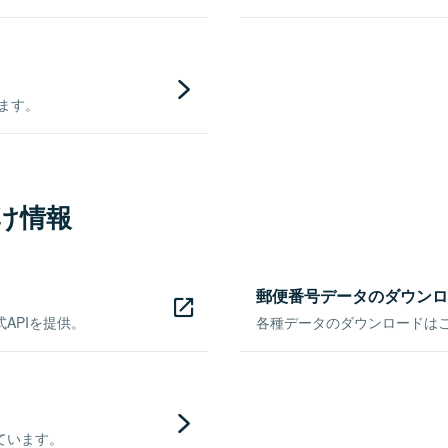
きます。
け情報
郵便番号データのダウンロ
APIを提供。
各種データのダウンロードはこち
ています。