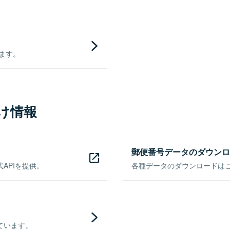
きます。
け情報
郵便番号データのダウンロ
APIを提供。
各種データのダウンロードはこち
ています。